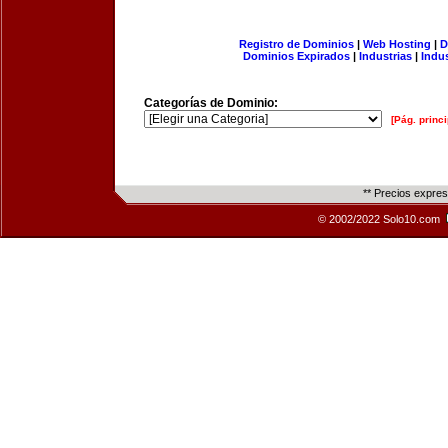
Registro de Dominios
|
Web Hosting
|
D
Dominios Expirados
|
Industrias
|
Indu
Categorías de Dominio:
[Pág. princi
** Precios expre
© 2002/2022 Solo10.com