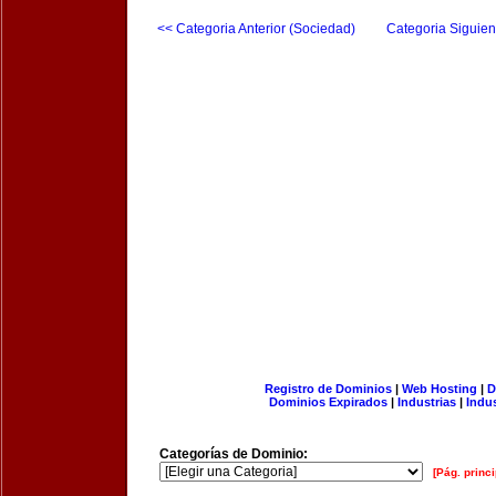
<< Categoria Anterior (Sociedad)
Categoria Siguien
Registro de Dominios
|
Web Hosting
|
D
Dominios Expirados
|
Industrias
|
Indu
Categorías de Dominio:
[Pág. princi