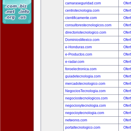
camaraseguridad.com
Ofer
centrotecnologia.com
Ofer
cientificamente.com
Ofer
consultorestecnologicos.com
Ofer
directoriotecnologico.com
Ofer
DominiosMexico.com
Ofer
e-Honduras.com
Ofer
e-Productos.com
Ofer
e-radar.com
Ofer
foroelectronica.com
Ofer
guiadetecnologia.com
Ofer
mercadotecnologico.com
Ofer
NegociosTecnologia.com
Ofer
negociostecnologicos.com
Ofer
negociosytecnologia.com
Ofer
negocioytecnologia.com
Ofer
networxs.com
Ofer
portaltecnologico.com
Ofer