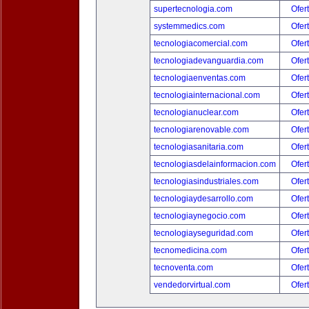
supertecnologia.com
Ofer
systemmedics.com
Ofer
tecnologiacomercial.com
Ofer
tecnologiadevanguardia.com
Ofer
tecnologiaenventas.com
Ofer
tecnologiainternacional.com
Ofer
tecnologianuclear.com
Ofer
tecnologiarenovable.com
Ofer
tecnologiasanitaria.com
Ofer
tecnologiasdelainformacion.com
Ofer
tecnologiasindustriales.com
Ofer
tecnologiaydesarrollo.com
Ofer
tecnologiaynegocio.com
Ofer
tecnologiayseguridad.com
Ofer
tecnomedicina.com
Ofer
tecnoventa.com
Ofer
vendedorvirtual.com
Ofer