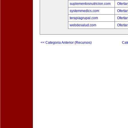
suplementosnutricion.com
Ofertar
systemmedics.com
Ofertar
terapiagrupal.com
Ofertar
webdesalud.com
Ofertar
<< Categoria Anterior (Recursos)
Cat