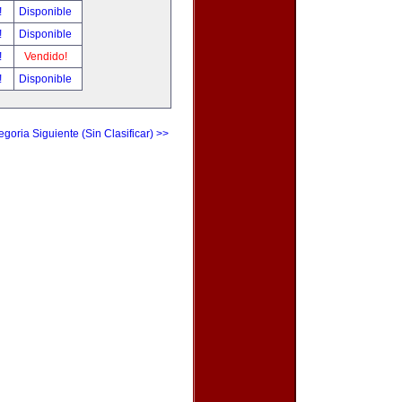
!
Disponible
!
Disponible
!
Vendido!
!
Disponible
egoria Siguiente (Sin Clasificar) >>