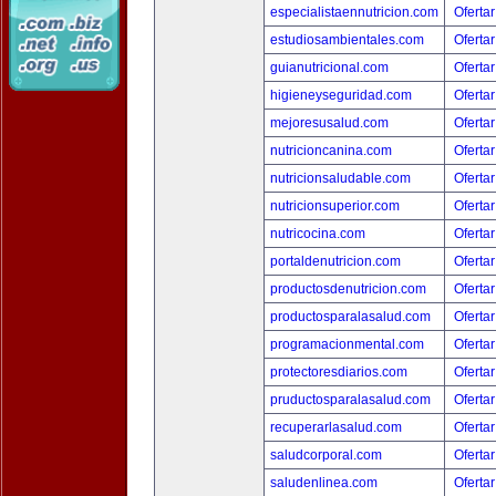
especialistaennutricion.com
Ofertar
estudiosambientales.com
Ofertar
guianutricional.com
Ofertar
higieneyseguridad.com
Ofertar
mejoresusalud.com
Ofertar
nutricioncanina.com
Ofertar
nutricionsaludable.com
Ofertar
nutricionsuperior.com
Ofertar
nutricocina.com
Ofertar
portaldenutricion.com
Ofertar
productosdenutricion.com
Ofertar
productosparalasalud.com
Ofertar
programacionmental.com
Ofertar
protectoresdiarios.com
Ofertar
pruductosparalasalud.com
Ofertar
recuperarlasalud.com
Ofertar
saludcorporal.com
Ofertar
saludenlinea.com
Ofertar