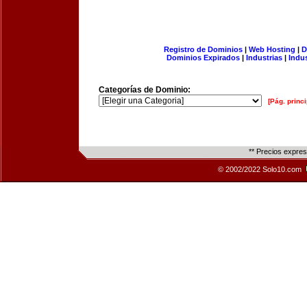
Registro de Dominios
|
Web Hosting
|
D
Dominios Expirados
|
Industrias
|
Indu
Categorías de Dominio:
[Pág. princi
** Precios expre
© 2002/2022 Solo10.com