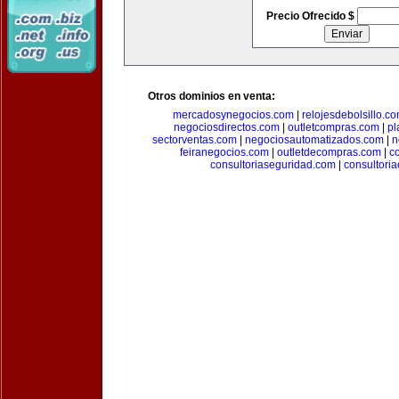
Precio Ofrecido $
Otros dominios en venta:
mercadosynegocios.com
|
relojesdebolsillo.c
negociosdirectos.com
|
outletcompras.com
|
pl
sectorventas.com
|
negociosautomatizados.com
|
n
feiranegocios.com
|
outletdecompras.com
|
c
consultoriaseguridad.com
|
consultori