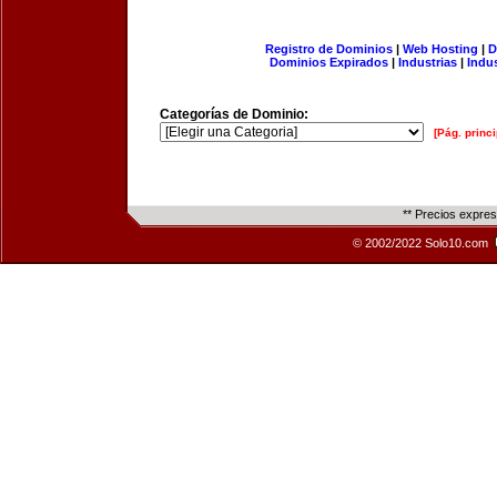
Registro de Dominios
|
Web Hosting
|
D
Dominios Expirados
|
Industrias
|
Indu
Categorías de Dominio:
[Pág. princi
** Precios expre
© 2002/2022 Solo10.com