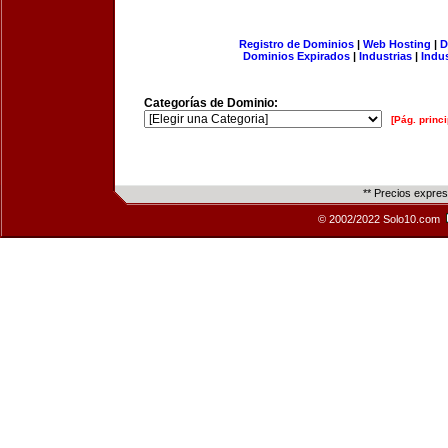
Registro de Dominios
|
Web Hosting
|
D
Dominios Expirados
|
Industrias
|
Indu
Categorías de Dominio:
[Pág. princi
** Precios expre
© 2002/2022 Solo10.com