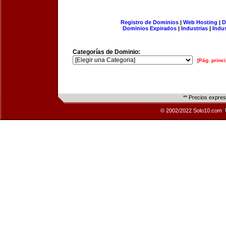
Registro de Dominios
|
Web Hosting
|
D
Dominios Expirados
|
Industrias
|
Indu
Categorías de Dominio:
[Pág. princi
** Precios expre
© 2002/2022 Solo10.com