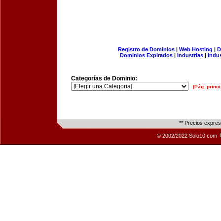
Registro de Dominios
|
Web Hosting
|
D
Dominios Expirados
|
Industrias
|
Indu
Categorías de Dominio:
[Pág. princi
** Precios expre
© 2002/2022 Solo10.com