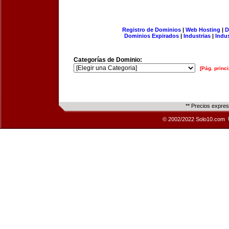
Registro de Dominios
|
Web Hosting
|
D
Dominios Expirados
|
Industrias
|
Indu
Categorías de Dominio:
[Pág. princi
** Precios expre
© 2002/2022 Solo10.com