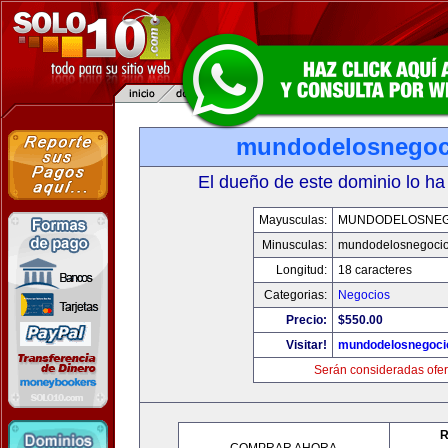
mundodelosnegoc
El dueño de este dominio lo ha
Mayusculas:
MUNDODELOSNEG
Minusculas:
mundodelosnegoci
Longitud:
18 caracteres
Categorias:
Negocios
Precio:
$550.00
Visitar!
mundodelosnegoci
Serán consideradas ofer
R