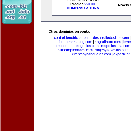
COMPRAR AHORA
Precio $
550.00
Precio 
COMPRAR AHORA
Otros dominios en venta:
controldenutricion.com
|
desarrollodesitios.com
forodemarketing.com
|
hagadinero.com
|
inve
mundodelosnegocios.com
|
negocioslima.com
sitiopropiedades.com
|
viajesytravesias.com
|
eventosybanquetes.com
|
exposicio