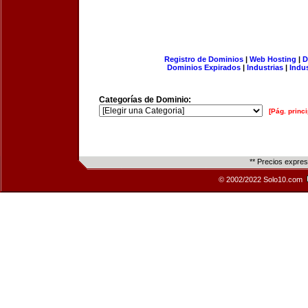
Registro de Dominios
|
Web Hosting
|
D
Dominios Expirados
|
Industrias
|
Indu
Categorías de Dominio:
[Pág. princi
** Precios expre
© 2002/2022 Solo10.com