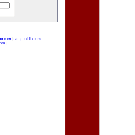
ior.com
|
campoaldia.com
|
com
|