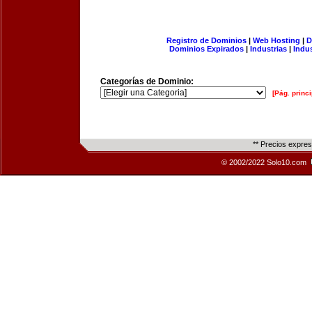
Registro de Dominios
|
Web Hosting
|
D
Dominios Expirados
|
Industrias
|
Indu
Categorías de Dominio:
[Pág. princi
** Precios expre
© 2002/2022 Solo10.com