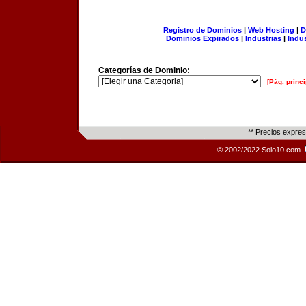
Registro de Dominios
|
Web Hosting
|
D
Dominios Expirados
|
Industrias
|
Indu
Categorías de Dominio:
[Pág. princi
** Precios expre
© 2002/2022 Solo10.com