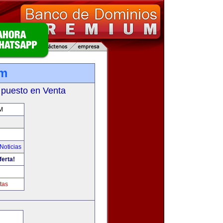
om
 puesto en Venta
M
Noticias
ferta!
tas