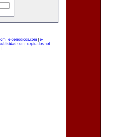
.com
|
e-periodicos.com
|
e-
publicidad.com
|
expirados.net
|