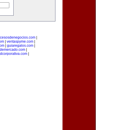
ocesosdenegocios.com
|
com
|
ventaspyme.com
|
com
|
guiaregalos.com
|
ndemercado.com
|
adcorporativa.com
|