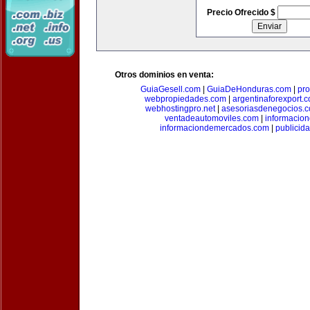
Precio Ofrecido $
Otros dominios en venta:
GuiaGesell.com
|
GuiaDeHonduras.com
|
pr
webpropiedades.com
|
argentinaforexport.
webhostingpro.net
|
asesoriasdenegocios.
ventadeautomoviles.com
|
informacio
informaciondemercados.com
|
publicid