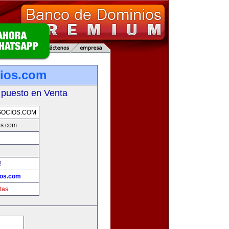
ios.com
 puesto en Venta
GOCIOS.COM
os.com
!
ios.com
tas