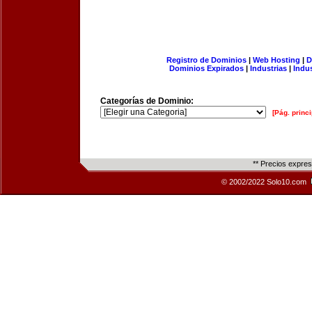
Registro de Dominios
|
Web Hosting
|
D
Dominios Expirados
|
Industrias
|
Indu
Categorías de Dominio:
[Pág. princi
** Precios expre
© 2002/2022 Solo10.com