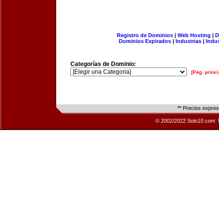
Registro de Dominios
|
Web Hosting
|
D
Dominios Expirados
|
Industrias
|
Indu
Categorías de Dominio:
[Pág. princi
** Precios expre
© 2002/2022 Solo10.com