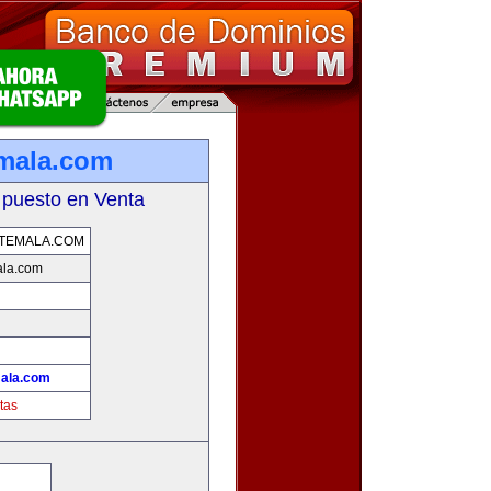
emala.com
 puesto en Venta
ATEMALA.COM
ala.com
mala.com
tas