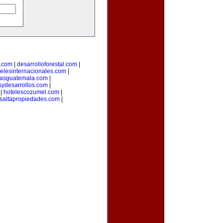
s.com
|
desarrolloforestal.com
|
telesinternacionales.com
|
riasguatemala.com
|
sydesarrollos.com
|
|
hotelescozumel.com
|
saltapropiedades.com
|