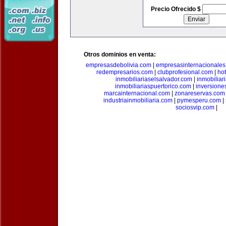
Precio Ofrecido $
Otros dominios en venta:
empresasdebolivia.com
|
empresasinternacionale
redempresarios.com
|
clubprofesional.com
|
ho
inmobiliariaselsalvador.com
|
inmobilia
inmobiliariaspuertorico.com
|
inversione
marcainternacional.com
|
zonareservas.com
industriainmobiliaria.com
|
pymesperu.com
|
sociosvip.com
|