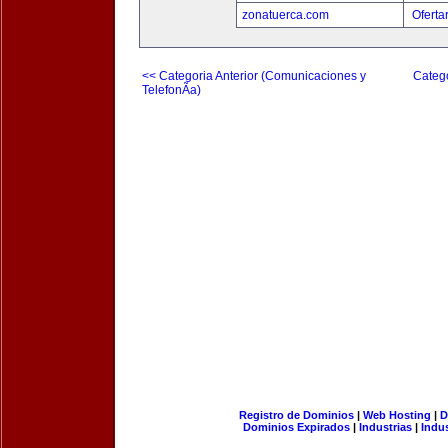
zonatuerca.com
Oferta
<< Categoria Anterior (Comunicaciones y
Catego
TelefonÃ­a)
Registro de Dominios
|
Web Hosting
|
D
Dominios Expirados
|
Industrias
|
Indu