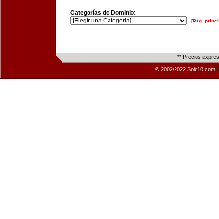
Categorías de Dominio:
[Pág. princi
** Precios expre
© 2002/2022 Solo10.com