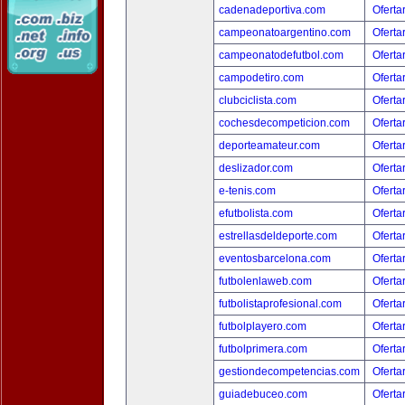
cadenadeportiva.com
Oferta
campeonatoargentino.com
Oferta
campeonatodefutbol.com
Oferta
campodetiro.com
Oferta
clubciclista.com
Oferta
cochesdecompeticion.com
Oferta
deporteamateur.com
Oferta
deslizador.com
Oferta
e-tenis.com
Oferta
efutbolista.com
Oferta
estrellasdeldeporte.com
Oferta
eventosbarcelona.com
Oferta
futbolenlaweb.com
Oferta
futbolistaprofesional.com
Oferta
futbolplayero.com
Oferta
futbolprimera.com
Oferta
gestiondecompetencias.com
Oferta
guiadebuceo.com
Oferta