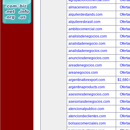
agrupacioncomercial.com
Oferta
almaceneros.com
Oferta
alquilerdestands.com
Oferta
alquileresbrasil.com
Oferta
ambitocomercial.com
Oferta
analisisdenegocios.com
Oferta
analistadenegocio.com
Oferta
analistadenegocios.com
Oferta
anunciosdenegocios.com
Oferta
areadenegocios.com
Oferta
areanegocios.com
Oferta
argentinaforexport.com
$1,680
argentinaproducts.com
Oferta
asesoresdenegocios.com
Oferta
asesoriasdenegocios.com
Oferta
atencionalpublico.com
Oferta
atenciondeclientes.com
Oferta
bolsascomerciales.com
Oferta