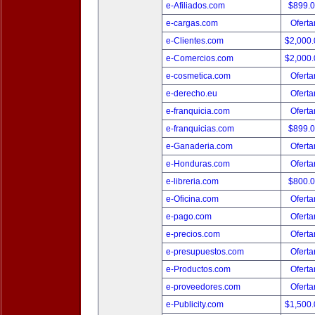
e-Afiliados.com
$899.
e-cargas.com
Oferta
e-Clientes.com
$2,000
e-Comercios.com
$2,000
e-cosmetica.com
Oferta
e-derecho.eu
Oferta
e-franquicia.com
Oferta
e-franquicias.com
$899.
e-Ganaderia.com
Oferta
e-Honduras.com
Oferta
e-libreria.com
$800.
e-Oficina.com
Oferta
e-pago.com
Oferta
e-precios.com
Oferta
e-presupuestos.com
Oferta
e-Productos.com
Oferta
e-proveedores.com
Oferta
e-Publicity.com
$1,500