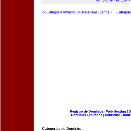
Ver Siguientes 150 >
<< Categoria Anterior (Miscelaneas (varios))
Categori
Registro de Dominios
|
Web Hosting
|
D
Dominios Expirados
|
Industrias
|
Indu
Categorías de Dominio: