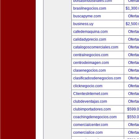
bolsasindustriales.com
Oferta
brasilnegocios.com
$1,300
buscapyme.com
Oferta
business.uy
$2,500
cafedemaquina.com
Oferta
calidadyprecio.com
Oferta
catalogoscomerciales.com
Oferta
centralnegocios.com
Oferta
centrodeimagen.com
Oferta
clasenegocios.com
Oferta
clasificadosdenegocios.com
Oferta
clicknegocio.com
Oferta
ClientesInternet.com
Oferta
clubdeventajas.com
Oferta
clubimportadores.com
$599.
coachingdenegocios.com
$550.
comercialcenter.com
Oferta
comercialice.com
Oferta