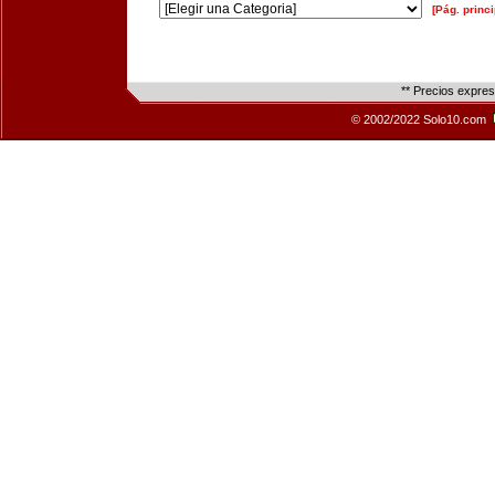
[Pág. princi
** Precios expre
© 2002/2022 Solo10.com